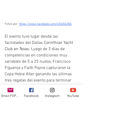
Fotos por: 
https://www.facebook.com/USSAILING
El evento tuvo lugar desde las 
facilidades del Dallas
 Corinthian Yacht 
Club en Texas. 
Luego de 3 días de 
competencias en condiciones muy 
variables de 5 a 25 nudos, Francisco 
Figueroa y Faith Payne capturaron la 
Copa Hobie Alter ganando las últimas 
tres regatas del evento para terminar 
con 35 puntos.
Email FVPUR
Facebook
Instagram
YouTube
Ver resultados de las 13 carreras en: 
https://www.regattanetwork.com/clubm
gmt/applet_regatta_results.php?