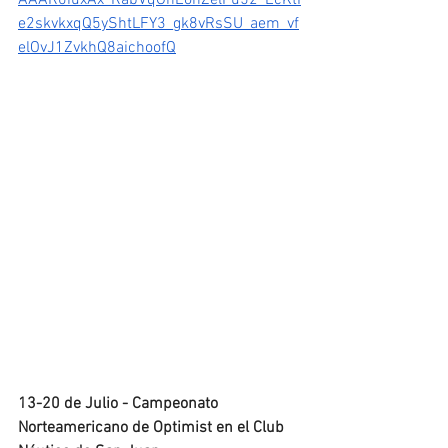
e2skvkxqQ5yShtLFY3_gk8vRsSU_aem_vf
elOvJ1ZvkhQ8aichoofQ
13-20 de Julio - Campeonato 
Norteamericano de Optimist en el Club 