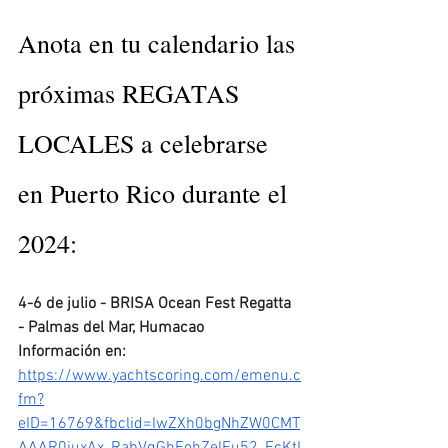
Anota en tu calendario las 
próximas REGATAS 
LOCALES a celebrarse 
en Puerto Rico durante el 
2024:
4-6 de julio - BRISA Ocean Fest Regatta 
- Palmas del Mar, Humacao
Información en:
https://www.yachtscoring.com/emenu.c
fm?
eID=16769&fbclid=IwZXh0bgNhZW0CMT
AAAR0iuxAx_RabVqGhEohZelFu52_EcKtI