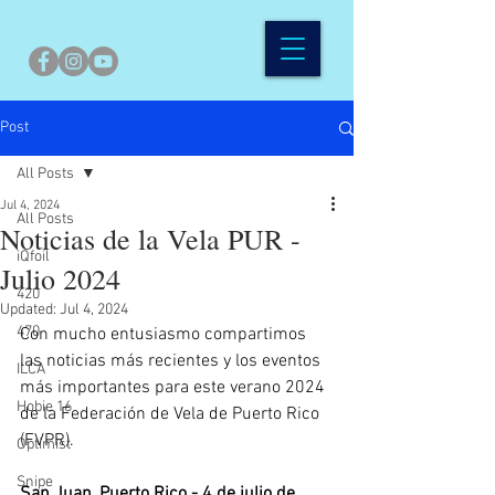
Post
All Posts
Jul 4, 2024
All Posts
Noticias de la Vela PUR -
iQfoil
Julio 2024
420
Updated:
Jul 4, 2024
470
Con mucho entusiasmo compartimos 
las noticias más recientes y los eventos 
ILCA
más importantes para este verano 2024 
Hobie 16
de la Federación de Vela de Puerto Rico 
(FVPR).
Optimist
Snipe
San Juan, Puerto Rico - 4 de julio de 