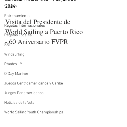
2024
Sunfish
Entrenamiento
Visita del Presidente de 
Regatas Internacionales
World Sailing a Puerto Rico 
Regatas Locales
- 60 Aniversario FVPR
SSL
Windsurfing
Rhodes 19
O'Day Mariner
Juegos Centroamericanos y Caribe
Juegos Panamericanos
Noticias de la Vela
World Sailing Youth Championships